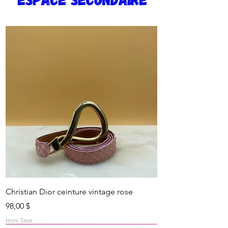
Christian Dior ceinture vintage rose
Prix
98,00 $
Hors Taxe