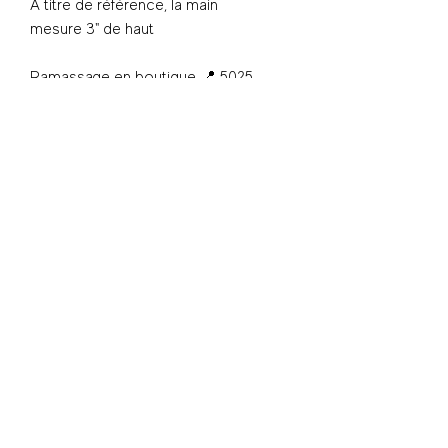
À titre de référence, la main
mesure 3" de haut
Ramassage en boutique 📍 5025
Wellington, Verdun
S'inscrire - Subscribe
© 2025 Shwap Club