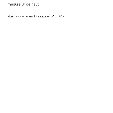
mesure 3" de haut
Ramassage en boutique 📍 5025
Wellington, Verdun
S'inscrire - Subscribe
© 2025 Shwap Club