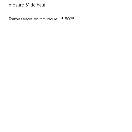
mesure 3" de haut
Ramassage en boutique 📍 5025
Wellington, Verdun
S'inscrire - Subscribe
© 2025 Shwap Club