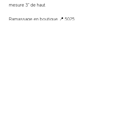
mesure 3" de haut
Ramassage en boutique 📍 5025
Wellington, Verdun
S'inscrire - Subscribe
© 2025 Shwap Club