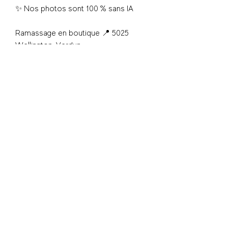
✨ Nos photos sont 100 % sans IA
Ramassage en boutique 📍 5025
Wellington, Verdun
Vente finale
S'inscrire - Subscribe
© 2025 Shwap Club