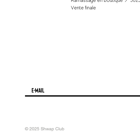
Ramassage en boutique 📍 5025
Vente finale
© 2025 Shwap Club