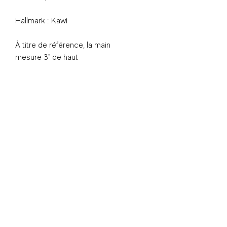
Hallmark : Kawi
À titre de référence, la main
mesure 3" de haut
Ramassage en boutique 📍 5025
Wellington, Verdun
S'inscrire - Subscribe
© 2025 Shwap Club