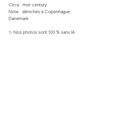
Circa : mid-century
Note : dénichés à Copenhague,
Danemark
✨ Nos photos sont 100 % sans IA
Ramassage en boutique 📍 5025
Wellington, Verdun
Vente finale
S'inscrire - Subscribe