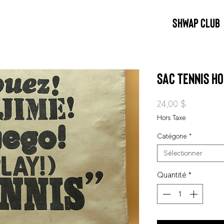
SHWAP CLUB
Sac Tennis Ho
Prix
24,00 $
Hors Taxe
Catégorie
*
Sélectionner
Quantité
*