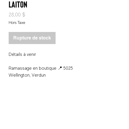
laiton
Prix
28,00 $
Hors Taxe
Rupture de stock
Détails à venir
Ramassage en boutique 📍 5025
Wellington, Verdun
S'inscrire - Subscribe