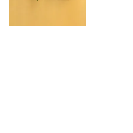
Kogo noir x doré
Vendu 👋🏼